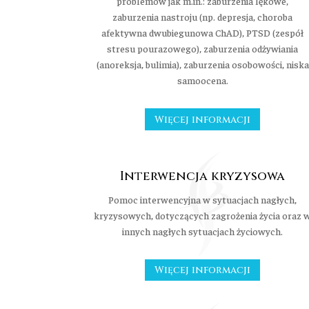
problemów jak m.in.: zaburzenia lękowe,
zaburzenia nastroju (np. depresja, choroba
afektywna dwubiegunowa ChAD), PTSD (zespół
stresu pourazowego), zaburzenia odżywiania
(anoreksja, bulimia), zaburzenia osobowości, niska
samoocena.
Więcej informacji
Interwencja kryzysowa
Pomoc interwencyjna w sytuacjach nagłych,
kryzysowych, dotyczących zagrożenia życia oraz 
innych nagłych sytuacjach życiowych.
Więcej informacji