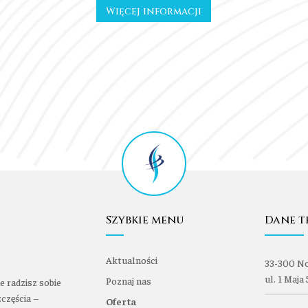
Więcej informacji
Szybkie menu
Dane t
Aktualności
33-300 N
ul. 1 Maja 
Poznaj nas
nie radzisz sobie
szczęścia –
Oferta