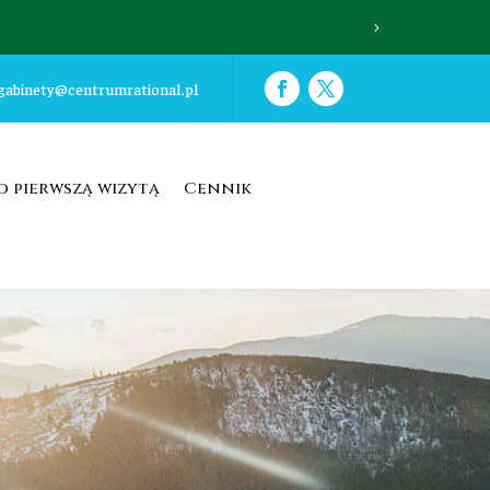
REGULAMIN SES
gabinety@centrumrational.pl
d pierwszą wizytą
Cennik