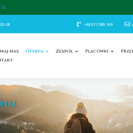
CEJ
 10-18

+48 577 985 769

naj nas
Oferta
Zespół
Placówki
Prze
ntakt
ONAL