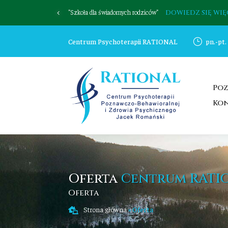
"Szkoła dla świadomych rodziców"
DOWIEDZ SIĘ WIĘ
Centrum Psychoterapii RATIONAL
}
pn.-pt.
Poz
Ko
Oferta
Centrum RATI
Oferta
Strona główna
»
Oferta
