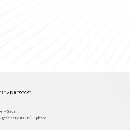
eleadresowe
owy Sącz
5 (gabinety 10 i 12), I piętro