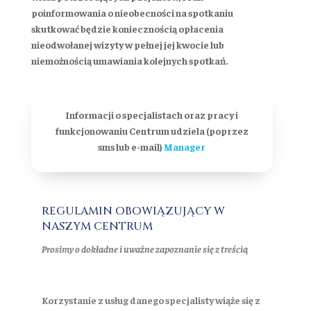
poinformowania o nieobecności na spotkaniu
skutkować będzie koniecznością opłacenia
nieodwołanej wizyty w pełnej jej kwocie lub
niemożnością umawiania kolejnych spotkań.
Informacji o specjalistach oraz pracy i
funkcjonowaniu Centrum udziela (poprzez
sms lub e-mail)
Manager
REGULAMIN OBOWIĄZUJĄCY W
NASZYM CENTRUM
Prosimy
o dokładne i uważne zapoznanie się z treścią
Korzystanie z usług danego specjalisty wiąże się z