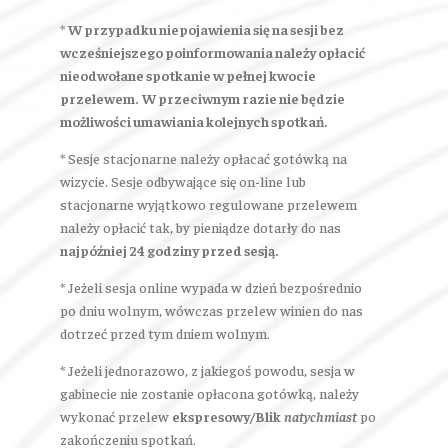
*
W przypadku niepojawienia się na sesji bez
wcześniejszego poinformowania należy opłacić
nieodwołane spotkanie w pełnej kwocie
przelewem. W przeciwnym razie nie będzie
możliwości umawiania kolejnych spotkań.
* Sesje stacjonarne należy opłacać gotówką na
wizycie. Sesje odbywające się on-line lub
stacjonarne wyjątkowo regulowane przelewem
należy opłacić tak, by pieniądze dotarły do nas
najpóźniej 24 godziny przed sesją.
* Jeżeli sesja online wypada w dzień bezpośrednio
po dniu wolnym, wówczas przelew winien do nas
dotrzeć przed tym dniem wolnym.
* Jeżeli jednorazowo, z jakiegoś powodu, sesja w
gabinecie nie zostanie opłacona gotówką, należy
wykonać przelew
ekspresowy/Blik
natychmiast
po
zakończeniu spotkań.