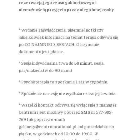
rezerwacją jego czasu gabinetowego i
niemożnością przyjęcia przez niego innej osoby.
* Wydanie zaświadczenia, pisemnej notki czy
jakiejkolwiek informacji na temat terapii odbywa się
po CO NAJMNIEJ 3 SESJACH. Otrzymanie
dokumentu jest płatne.
* Sesja indywidualna trwa do
50 minut
, sesja
par/małżeństw do 90 minut
* Psychoterapia to spotkania 1 raz w tygodniu.
* Spóźnienie na sesję
nie wydłuża
czasu jej trwania.
* Wszelki kontakt odbywa się wyłącznie z manager
Centrum i jest możliwy poprzez
SMS
nr 577-985-
769 lub poprzez
e-mail:
gabinety@centrumrational.pl, od poniedziałku do
piątku, w godzinach od 10:00 do 19:00.
W