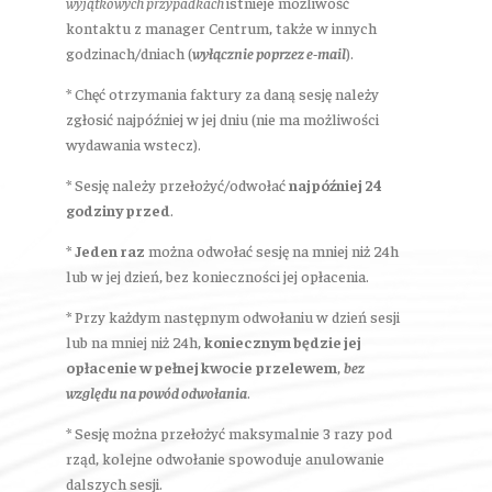
wyjątkowych przypadkach
istnieje możliwość
kontaktu z manager Centrum, także w innych
godzinach/dniach (
wyłącznie poprzez e-mail
).
* Chęć otrzymania faktury za daną sesję należy
zgłosić najpóźniej w jej dniu (nie ma możliwości
wydawania wstecz).
* Sesję należy przełożyć/odwołać
najpóźniej 24
godziny przed
.
*
Jeden raz
można odwołać sesję na mniej niż 24h
lub w jej dzień, bez konieczności jej opłacenia.
* Przy każdym następnym odwołaniu w dzień sesji
lub na mniej niż 24h,
koniecznym będzie jej
opłacenie w pełnej kwocie przelewem
,
bez
względu na powód odwołania
.
* Sesję można przełożyć maksymalnie 3 razy pod
rząd, kolejne odwołanie spowoduje anulowanie
dalszych sesji.