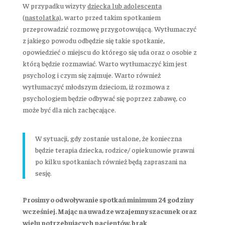
W przypadku wizyty
dziecka lub adolescenta
(nastolatka),
warto przed takim spotkaniem
przeprowadzić rozmowę przygotowującą. Wytłumaczyć
z jakiego powodu odbędzie się takie spotkanie,
opowiedzieć o miejscu do którego się uda oraz o osobie z
którą będzie rozmawiać. Warto wytłumaczyć kim jest
psycholog i czym się zajmuje. Warto również
wytłumaczyć młodszym dzieciom, iż rozmowa z
psychologiem będzie odbywać się poprzez zabawę, co
może być dla nich zachęcające.
W sytuacji, gdy zostanie ustalone, że konieczna
będzie terapia dziecka, rodzice/ opiekunowie prawni
po kilku spotkaniach również będą zapraszani na
sesję.
Prosimy o odwoływanie spotkań minimum 24 godziny
wcześniej. Mając na uwadze wzajemny szacunek oraz
wielu potrzebujących pacjentów, brak