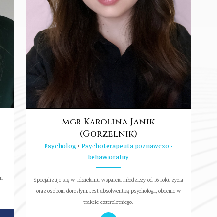
mgr Karolina Janik
(Gorzelnik)
Psycholog
•
Psychoterapeuta poznawczo -
behawioralny
om
Specjalizuje się w udzielaniu wsparcia młodzieży od 16 roku życia
oraz osobom dorosłym. Jest absolwentką psychologii, obecnie w
trakcie czteroletniego...