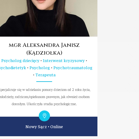
mgr Aleksandra Janisz
(Kądziołka)
Psycholog dziecięcy
•
Interwent kryzysowy
•
sychodietetyk
•
Psycholog
•
Psychotraumatolog
•
Terapeuta
pecjalizuje się w udzielaniu pomocy dzieciom od 2 roku życia,
młodzieży, rodzicom/opiekunom prawnym, jak również osobom
dorosłym. Ukończyła studia psychologiczne...
Nowy Sącz
•
Online