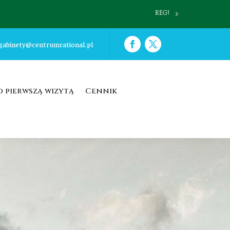
TRWAJĄ ZAPISY 
gabinety@centrumrational.pl
d pierwszą wizytą
Cennik