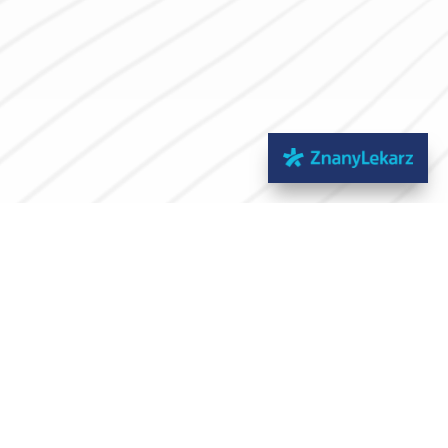
eleadresowe
owy Sącz
5 (gabinety 10 i 12), I piętro