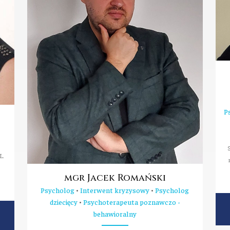
P
S
L.
mgr Jacek Romański
Psycholog
•
Interwent kryzysowy
•
Psycholog
dziecięcy
•
Psychoterapeuta poznawczo -
behawioralny