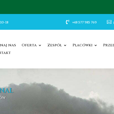
 10-18

+48 577 985 769

naj nas
Oferta
Zespół
Placówki
Prze
ntakt
ONAL
tów