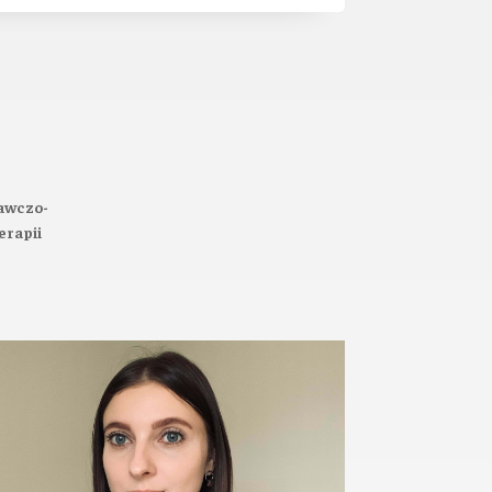
nawczo-
erapii