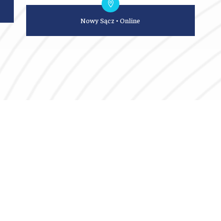
Nowy Sącz
•
Online
Szybkie menu
Dane t
Aktualności
33-300 N
ul. 1 Maja 
Poznaj nas
nie radzisz sobie