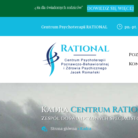
REGULAMIN SESJI
ZOBACZ
Centrum Psychoterapii RATIONAL
}
pn.-pt.
Poz
Ko
Kadra
Centrum RATI
Zespół doświadczonych specjalis
Strona główna
»
Kadra
