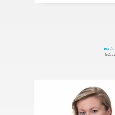
psych
behaw