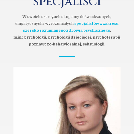
specjaliści
W swoich szeregach skupiamy doświadczonych,
empatycznych i wyrozumiałych
specjalistów z zakresu
szeroko rozumianego zdrowia psychicznego
,
m.in.:
psychologii
,
psychologii dziecięcej
,
psychoterapii
poznawczo-behawioralnej
,
seksuologii
.