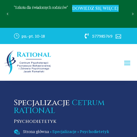
"Szkoła dla świadomych rodziców"
R
DOWIEDZ SIĘ WIĘCEJ
}
pn.-pt. 10-18

577985769

Specjalizacje
Cetrum
RATIONAL
Psychodietetyk
Strona główna
»
Specjalizacje
»
Psychodietetyk
