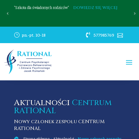
"Szkoła dla świadomych rodziców"
R
DOWIEDZ SIĘ WIĘCEJ
}
pn.-pt. 10-18

577985769

Aktualności
Centrum
RATIONAL
Nowy członek zespołu CENTRUM
RATIONAL
Strona główna
»
Aktualności
»
Nowy członek zespołu